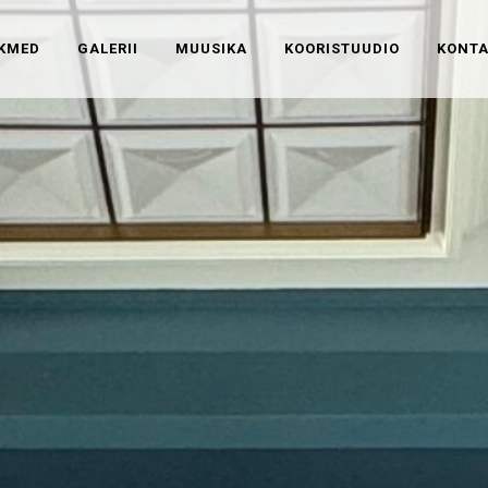
IKMED
GALERII
MUUSIKA
KOORISTUUDIO
KONT