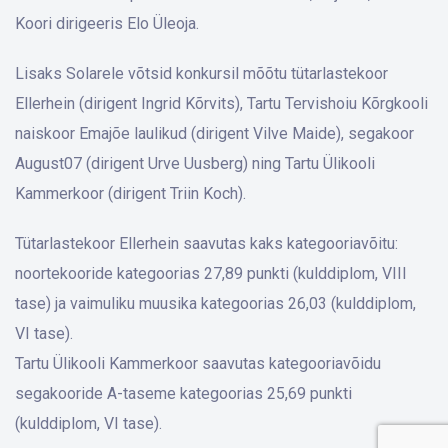
Koori dirigeeris Elo Üleoja.
Lisaks Solarele võtsid konkursil mõõtu tütarlastekoor
Ellerhein (dirigent Ingrid Kõrvits), Tartu Tervishoiu Kõrgkooli
naiskoor Emajõe laulikud (dirigent Vilve Maide), segakoor
August07 (dirigent Urve Uusberg) ning Tartu Ülikooli
Kammerkoor (dirigent Triin Koch).
Tütarlastekoor Ellerhein saavutas kaks kategooriavõitu:
noortekooride kategoorias 27,89 punkti (kulddiplom, VIII
tase) ja vaimuliku muusika kategoorias 26,03 (kulddiplom,
VI tase).
Tartu Ülikooli Kammerkoor saavutas kategooriavõidu
segakooride A-taseme kategoorias 25,69 punkti
(kulddiplom, VI tase).