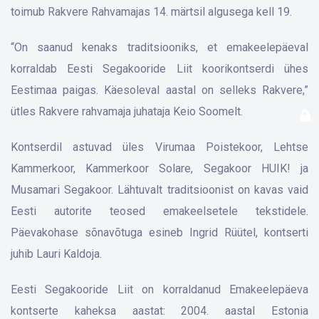
toimub Rakvere Rahvamajas 14. märtsil algusega kell 19.
“On saanud kenaks traditsiooniks, et emakeelepäeval
korraldab Eesti Segakooride Liit koorikontserdi ühes
Eestimaa paigas. Käesoleval aastal on selleks Rakvere,”
ütles Rakvere rahvamaja juhataja Keio Soomelt.
Kontserdil astuvad üles Virumaa Poistekoor, Lehtse
Kammerkoor, Kammerkoor Solare, Segakoor HUIK! ja
Musamari Segakoor. Lähtuvalt traditsioonist on kavas vaid
Eesti autorite teosed emakeelsetele tekstidele.
Päevakohase sõnavõtuga esineb Ingrid Rüütel, kontserti
juhib Lauri Kaldoja.
Eesti Segakooride Liit on korraldanud Emakeelepäeva
kontserte kaheksa aastat: 2004. aastal Estonia