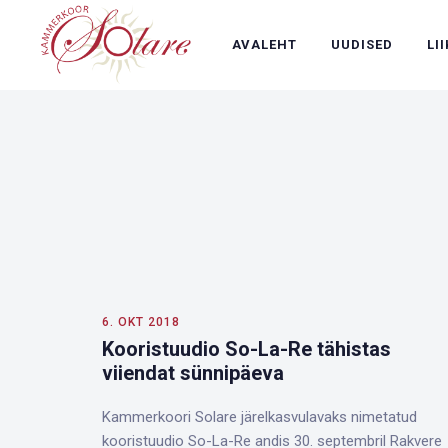
AVALEHT
UUDISED
LI
6. OKT 2018
Kooristuudio So-La-Re tähistas
viiendat sünnipäeva
Kammerkoori Solare järelkasvulavaks nimetatud
kooristuudio So-La-Re andis 30. septembril Rakvere